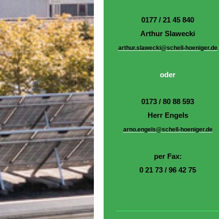
0177 / 21 45 840
Arthur Slawecki
arthur.slawecki@schell-hoeniger.de
oder
0173 / 80 88 593
Herr Engels
arno.engels@schell-hoeniger.de
per Fax:
0 21 73 / 96 42 75