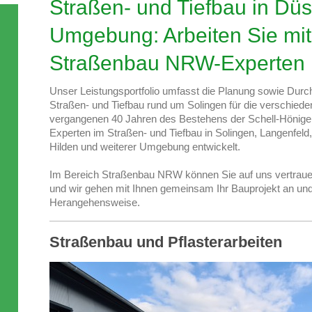
Straßen- und Tiefbau in Düs
Umgebung: Arbeiten Sie mit
fast 50 Jah
Straßenbau NRW-Experte
ußenmeister
ich Garten-,
Unser Leistungsportfolio umfasst die Planung sowie Durch
Straßen- und Tiefbau rund um Solingen für die verschiede
fts- und Tiefbau
vergangenen 40 Jahren des Bestehens der Schell-Hönig
Experten im Straßen- und Tiefbau in
Solingen,
Langenfeld
Hilden und weiterer Umgebung entwickelt.
Im Bereich Straßenbau NRW können Sie auf uns vertraue
und wir gehen mit Ihnen gemeinsam Ihr Bauprojekt an und
Herangehensweise.
Straßenbau und Pflasterarbeiten